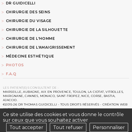
DR GUIDICELLI
CHIRURGIE DES SEINS
CHIRURGIE DU VISAGE
CHIRURGIE DE LA SILHOUETTE
CHIRURGIE DE L'HOMME
CHIRURGIE DE L'AMAIGRISSEMENT
MÉDECINE ESTHÉTIQUE
PHOTOS
F.A.Q
LES PATIENT(E)S CONSULTENT DE :
MARSEILLE, AUBAGNE, AIX EN PROVENCE, TOULON, LA CIOTAT, VITROLLES,
MARIGNANE, CANNES, MONACO, SAINT-TROPEZ, NICE, CORSE, BASTIA,
AJACCIO.
©2015-26 DR THOMAS GUIDICELLI - TOUS DROITS RÉSERVÉS - CRÉATION WEB
ANSWEBMED
MENTIONS LÉGALES
-
PLAN DU SITE
-
LIENS
-
FICHE SOF.CPRE
-
SITE DU
Ce site utilise des cookies et vous donne le contrôle
CNOM
-
CHARTE DU CNOM
sur ceux que vous souhaitez activer
Tout accepter
Tout refuser
Personnaliser