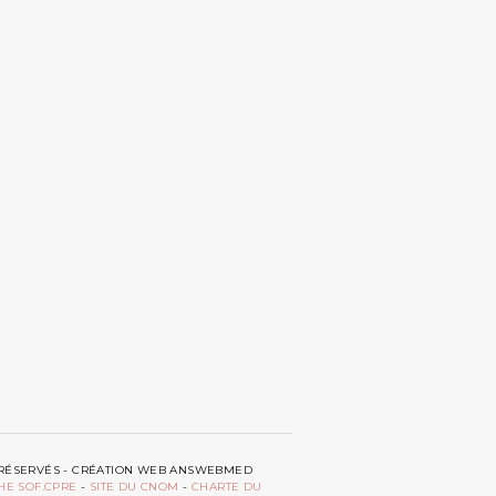
TS RÉSERVÉS - CRÉATION WEB ANSWEBMED
HE SOF.CPRE
-
SITE DU CNOM
-
CHARTE DU