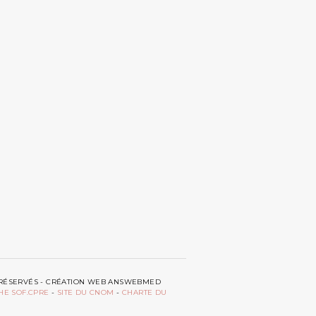
TS RÉSERVÉS - CRÉATION WEB ANSWEBMED
HE SOF.CPRE
-
SITE DU CNOM
-
CHARTE DU