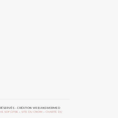
TS RÉSERVÉS - CRÉATION WEB ANSWEBMED
HE SOF.CPRE
-
SITE DU CNOM
-
CHARTE DU