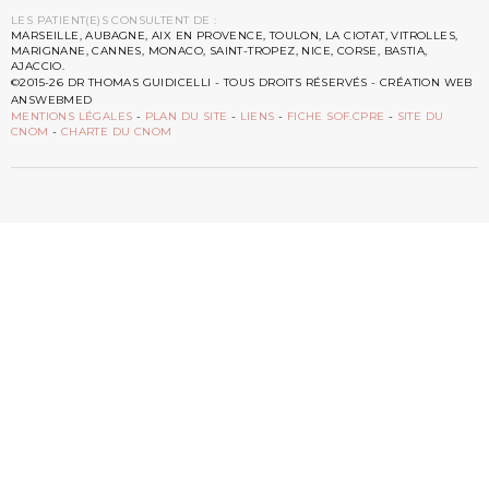
LES PATIENT(E)S CONSULTENT DE :
MARSEILLE, AUBAGNE, AIX EN PROVENCE, TOULON, LA CIOTAT, VITROLLES,
MARIGNANE, CANNES, MONACO, SAINT-TROPEZ, NICE, CORSE, BASTIA,
AJACCIO.
©2015-26 DR THOMAS GUIDICELLI - TOUS DROITS RÉSERVÉS - CRÉATION WEB
ANSWEBMED
MENTIONS LÉGALES
-
PLAN DU SITE
-
LIENS
-
FICHE SOF.CPRE
-
SITE DU
CNOM
-
CHARTE DU CNOM