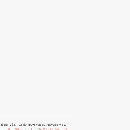
TS RÉSERVÉS - CRÉATION WEB ANSWEBMED
HE SOF.CPRE
-
SITE DU CNOM
-
CHARTE DU