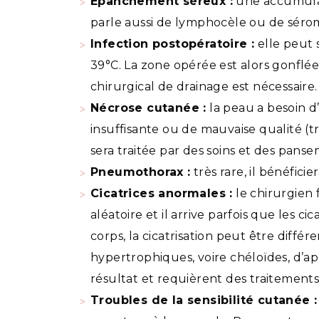
Epanchement séreux :
une accumulat
parle aussi de lymphocèle ou de sérom
Infection postopératoire :
elle peut s
39°C. La zone opérée est alors gonfl
chirurgical de drainage est nécessaire.
Nécrose cutanée :
la peau a besoin d’
insuffisante ou de mauvaise qualité (
sera traitée par des soins et des pans
Pneumothorax :
très rare, il bénéfic
Cicatrices anormales :
le chirurgien 
aléatoire et il arrive parfois que les 
corps, la cicatrisation peut être diffé
hypertrophiques, voire chéloïdes, d’a
résultat et requièrent des traitement
Troubles de la sensibilité cutanée :