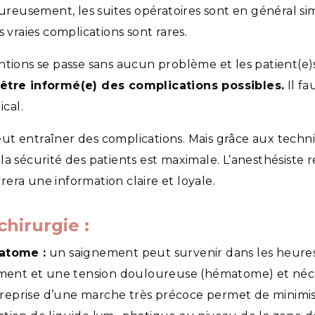
eusement, les suites opératoires sont en général s
les vraies complications sont rares.
tions se passe sans aucun problème et les patient(e)s 
̂tre informé(e) des complications possibles.
Il fa
ical.
eut entraîner des complications. Mais grâce aux tec
la sécurité des patients est maximale. L’anesthésiste
era une information claire et loyale.
chirurgie :
atome :
un saignement peut survenir dans les heures qu
ement et une tension douloureuse (hématome) et néce
 reprise d’une marche très précoce permet de minimis