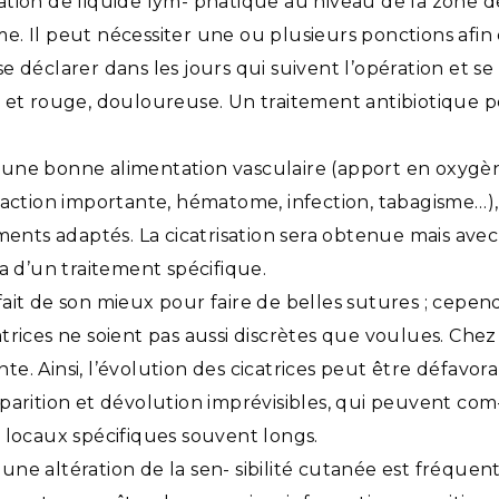
ion de liquide lym- phatique au niveau de la zone de
e. Il peut nécessiter une ou plusieurs ponctions afin 
e déclarer dans les jours qui suivent l’opération et se 
ée et rouge, douloureuse. Un traitement antibiotique 
une bonne alimentation vasculaire (apport en oxygène)
traction importante, hématome, infection, tabagisme…),
ements adaptés. La cicatrisation sera obtenue mais avec
iera d’un traitement spécifique.
fait de son mieux pour faire de belles sutures ; cepend
cicatrices ne soient pas aussi discrètes que voulues. C
rente. Ainsi, l’évolution des cicatrices peut être défav
pparition et dévolution imprévisibles, qui peuvent co
s locaux spécifiques souvent longs.
une altération de la sen- sibilité cutanée est fréqu