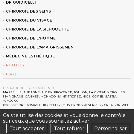
DR GUIDICELLI
CHIRURGIE DES SEINS
CHIRURGIE DU VISAGE
CHIRURGIE DE LA SILHOUETTE
CHIRURGIE DE L'HOMME
CHIRURGIE DE L'AMAIGRISSEMENT
MÉDECINE ESTHÉTIQUE
PHOTOS
F.A.Q
LES PATIENT(E)S CONSULTENT DE :
MARSEILLE, AUBAGNE, AIX EN PROVENCE, TOULON, LA CIOTAT, VITROLLES,
MARIGNANE, CANNES, MONACO, SAINT-TROPEZ, NICE, CORSE, BASTIA,
AJACCIO.
©2015-26 DR THOMAS GUIDICELLI - TOUS DROITS RÉSERVÉS - CRÉATION WEB
ANSWEBMED
MENTIONS LÉGALES
Ce site utilise des cookies et vous donne le contrôle
-
PLAN DU SITE
-
LIENS
-
FICHE SOF.CPRE
-
SITE DU
CNOM
-
CHARTE DU CNOM
sur ceux que vous souhaitez activer
Tout accepter
Tout refuser
Personnaliser